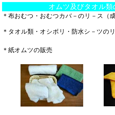
オムツ
及
びタオル
類
＊
布
おむつ・おむつカバ－のリ－ス（
＊タオル
類
・オシボリ・
防水
シ－ツの
＊
紙
オムツの
販売